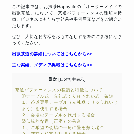
この記事では、お抹茶Happylifeの「オーダーメイドの
出張茶道」において、茶道パフォーマンスの種類や特
徴、ビジネスにもたらす効果や事例写真などをご紹介い
たします。
ぜひ、大切なお客様をおもてなしする際のご参考になさ
ってください。
出張茶道の詳細についてはこちらから>>
主な実績、メディア掲載はこちらから>>
目次
[
目次を非表示
]
茶道パフォーマンスの種類と特徴について
①テーブル式（立礼式：りゅうれい式）茶道
１、茶道専用テーブル（立礼卓：りゅうれいじ
ょく）を使用する場合
２、会場のテーブルを代用する場合
②伝統的な畳（正座）の茶道
１、ご希望の会場の一角に畳を敷く場合
２、茶室や和室を利用する場合